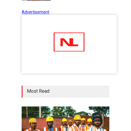
Advertisement
Tips to Manage Stress in the
Times of Pandemic
Shots
02 Jul 2020
Five Reasons Why Startup
Ventures are Important for
India
Moneywise
02 Jul 2020
Here is how Businesses Use
Most Read
Social Media for Maximum
Profit
Moneywise
02 Jul 2020
आत्मनिर्भर भारत बनाम विकासदूत