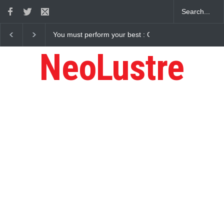
 Gaurav Sharma Lakhi
How Chris Pratt Landed The Role Of Star-Lor
NeoLustre