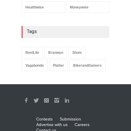
Healthwise
Moneywise
Tags
ReelLife
Branwyn
Shots
Vagabonds
Platter
BikerandGamers
Contests
Submission
Advertise with us
Careers
Contact us