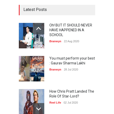
Latest Posts
Oh! BUT IT SHOULD NEVER
HAVE HAPPENED IN A
SCHOOL
Branwyn
22 Aug 2020
You must perform your best
: Gaurav Sharma Lakhi
Branwyn
28 Jul 2020
How Chris Pratt Landed The
Role Of Star-Lord?
Reel Life
02 Jul 2020