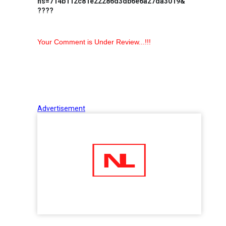
hs=714b112c81e22286d3db6e6a27da3019&
????
Your Comment is Under Review...!!!
Advertisement