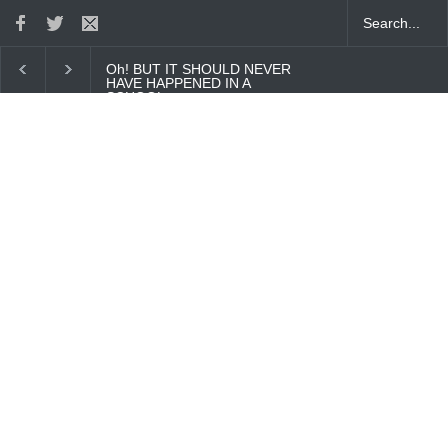
Oh! BUT IT SHOULD NEVER
HAVE HAPPENED IN A
SCHOOL
You must perform your best :
Gaurav Sharma Lakhi
How Chris Pratt Landed The
Role Of Star-Lord?
Tips to Manage Stress in the
Times of Pandemic
Five Reasons Why Startup
Ventures are Important for
India
Here is how Businesses Use
Social Media for Maximum
Profit