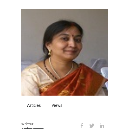
स्वादिष्ट बनेगा शाही टुकड़ा
साबुदाना पापड़
रेस्टोरेंट जैसी मुलायम और स्वादिष्ट
नान बनेगी घर पर
माँ को मीठा हो खिलाना, तो बालूशाही
बनाना (मदर्स दे स्पेशल )
लॉकडाउन में कुछ मीठा हो जाए -
स्वादिष्ट कलाकंद की रेसिपी
लॉकडाउन में घर बैठे बनाये हलवाई
जैसी रबड़ी केवल आधे घंटे में
लॉकडाउन में बनाए चटपटे और पौष्टिक
Articles
Views
सोया कबाब
खस्ता चावल कचरी
Writter