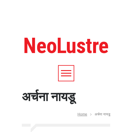
आत्मनिर्भर भारत बनाम विकासदूत
Top 5 Richest Writers in the
World: 2020
NeoLustre
Secret success theory of
Startups
History of the Ashes:
Greatest Cricket Rivalry
Five leadership traits to follow
for being successful in life
Here is how blockchain can
अर्चना नायडू
reduce frauds
वज़न घटाने में सहायक होगी ये डाइट
कुकीज़ जो है घर पर बनी
Home
अर्चना नायडू
स्वीट कोर्न वीद टोमेटो पराठा