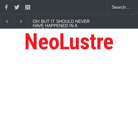
Oh! BUT IT SHOULD NEVER
HAVE HAPPENED IN A
SCHOOL
NeoLustre
You must perform your best :
Gaurav Sharma Lakhi
How Chris Pratt Landed The
Role Of Star-Lord?
Tips to Manage Stress in the
Times of Pandemic
Five Reasons Why Startup
Ventures are Important for
India
Here is how Businesses Use
Social Media for Maximum
Profit