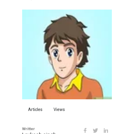
स्वादिष्ट बनेगा शाही टुकड़ा
साबुदाना पापड़
रेस्टोरेंट जैसी मुलायम और स्वादिष्ट
नान बनेगी घर पर
माँ को मीठा हो खिलाना, तो बालूशाही
बनाना (मदर्स दे स्पेशल )
लॉकडाउन में कुछ मीठा हो जाए -
स्वादिष्ट कलाकंद की रेसिपी
लॉकडाउन में घर बैठे बनाये हलवाई
जैसी रबड़ी केवल आधे घंटे में
लॉकडाउन में बनाए चटपटे और पौष्टिक
Articles
Views
सोया कबाब
खस्ता चावल कचरी
Writter