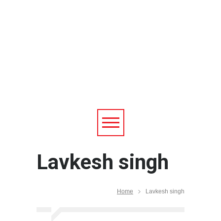
आत्मनिर्भर भारत बनाम विकासदूत
Top 5 Richest Writers in the
World: 2020
Secret success theory of
Startups
History of the Ashes:
Greatest Cricket Rivalry
Five leadership traits to follow
for being successful in life
Here is how blockchain can
Lavkesh singh
reduce frauds
वज़न घटाने में सहायक होगी ये डाइट
कुकीज़ जो है घर पर बनी
Home
Lavkesh singh
स्वीट कोर्न वीद टोमेटो पराठा