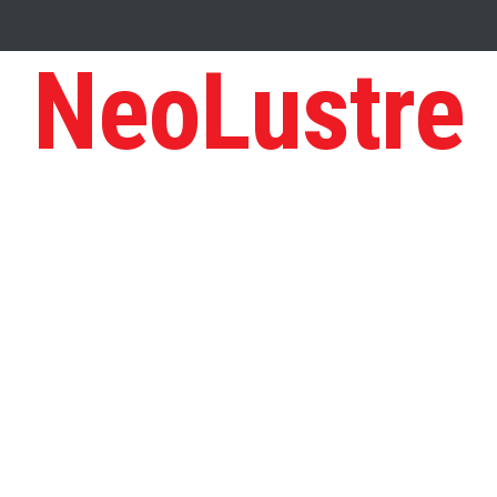
NeoLustre
ED IN A SCHOOL
You must perform your best : Gaurav Sharma Lak
rd?
Tips to Manage Stress in the Times of Pandemic
Five Reasons
r Maximum Profit
आत्मनिर्भर भारत बनाम विकासदूत
Top 5 Richest Writers i
of the Ashes: Greatest Cricket Rivalry
Five leadership traits to follow 
वज़न घटाने में सहायक होगी ये डाइट कुकीज़ जो है घर पर बनी
स्वीट कोर्न वीद टोमेटो पराठ
ँ को मीठा हो खिलाना, तो बालूशाही बनाना (मदर्स दे स्पेशल )
लॉकडाउन में कुछ मीठा हो जाए -
 में
लॉकडाउन में बनाए चटपटे और पौष्टिक सोया कबाब
खस्ता चावल कचरी
खस्ता
ts of Rich People: The Traits you can adopt
Five businesses you can 
t ups fail?
Here is how Zoe Saldana became one of the highest-gros