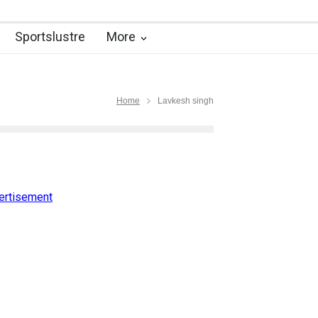
ut with A-Powerful phone!
Sportslustre
More
k
 Tradition of Orissa
तीन कहानियाँ (भाग – 3)
Home
Lavkesh singh
 Rusty!
बुलंदी पर है विक्की कौशल का जोश
िशेष
हवा कहीं भी चले
कौन सुनेगा बैंक कर्मियों की?
 दिल के तारों से
ertisement
 पर विशेष)
एक थप्पड़ – क्या सही, क्या गलत...?
try that much” – Vivek Sharma