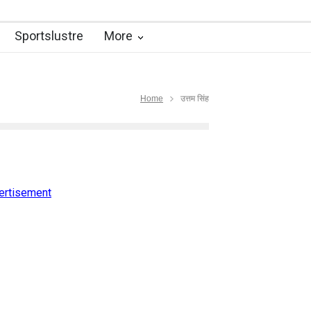
ut with A-Powerful phone!
Sportslustre
More
k
 Tradition of Orissa
तीन कहानियाँ (भाग – 3)
Home
उत्तम सिंह
 Rusty!
बुलंदी पर है विक्की कौशल का जोश
िशेष
हवा कहीं भी चले
कौन सुनेगा बैंक कर्मियों की?
 दिल के तारों से
ertisement
 पर विशेष)
एक थप्पड़ – क्या सही, क्या गलत...?
try that much” – Vivek Sharma