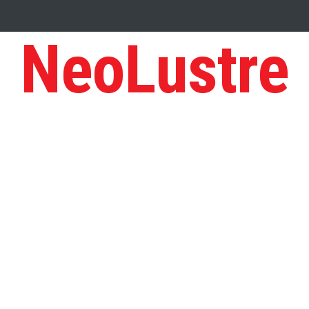
NeoLustre
ED IN A SCHOOL
You must perform your best : Gaurav Sharma Lak
rd?
Tips to Manage Stress in the Times of Pandemic
Five Reasons
r Maximum Profit
आत्मनिर्भर भारत बनाम विकासदूत
Top 5 Richest Writers i
of the Ashes: Greatest Cricket Rivalry
Five leadership traits to follow 
वज़न घटाने में सहायक होगी ये डाइट कुकीज़ जो है घर पर बनी
स्वीट कोर्न वीद टोमेटो पराठ
ँ को मीठा हो खिलाना, तो बालूशाही बनाना (मदर्स दे स्पेशल )
लॉकडाउन में कुछ मीठा हो जाए -
 में
लॉकडाउन में बनाए चटपटे और पौष्टिक सोया कबाब
खस्ता चावल कचरी
खस्ता
ts of Rich People: The Traits you can adopt
Five businesses you can 
t ups fail?
Here is how Zoe Saldana became one of the highest-gros