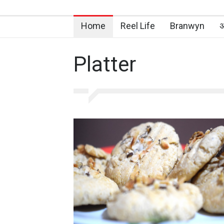
Home
Reel Life
Branwyn
अ
Platter