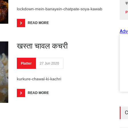
स
lockdown-mein-banayein-chatpate-soya-kawab
P
READ MORE
Adv
खस्ता चावल कचरी
Platter
27 Jun 2020
kurkure-chawal-ki-kachri
READ MORE
C