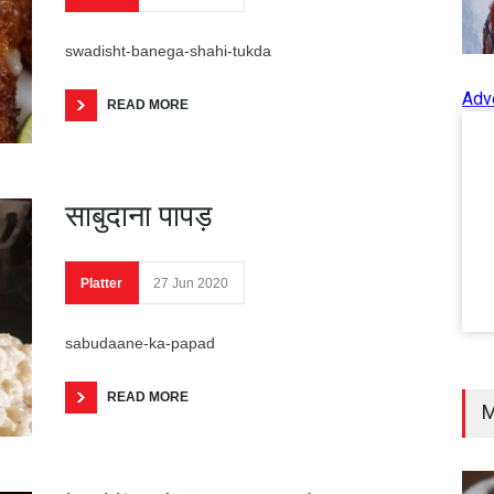
swadisht-banega-shahi-tukda
Adv
READ MORE
साबुदाना पापड़
Platter
27 Jun 2020
sabudaane-ka-papad
READ MORE
M