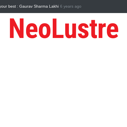
anded The Role Of Star-Lord?
6 years ago
Tips to Manage Stress in the Times o
NeoLustre