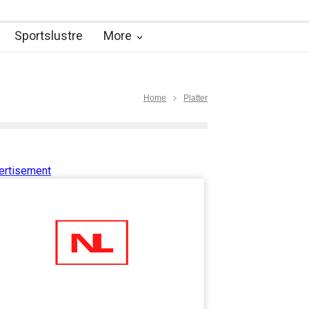
Sportslustre
More
Home
Platter
ertisement