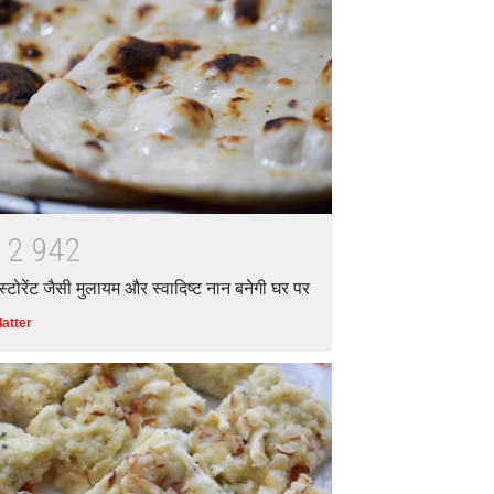
आत्मनिर्भर भारत बनाम विकासदूत
अनुकृति
01 Jul 2020
Top 5 Richest Writers in the
World: 2020
Branwyn
30 Jun 2020
1
2
9
4
2
ेस्टोरेंट जैसी मुलायम और स्वादिष्ट नान बनेगी घर पर
latter