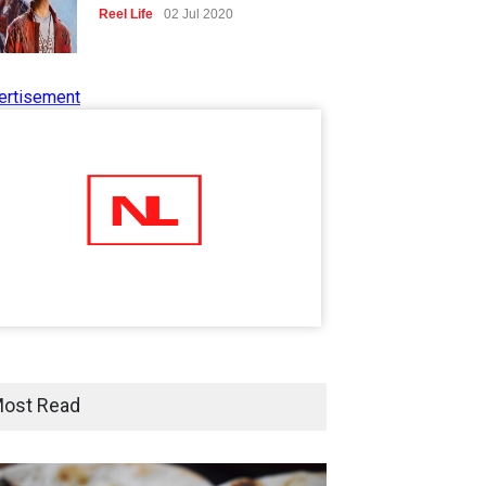
Reel Life
02 Jul 2020
ertisement
Tips to Manage Stress in the
Times of Pandemic
Shots
02 Jul 2020
Five Reasons Why Startup
Ventures are Important for
India
Moneywise
02 Jul 2020
Here is how Businesses Use
Social Media for Maximum
ost Read
Profit
Moneywise
02 Jul 2020